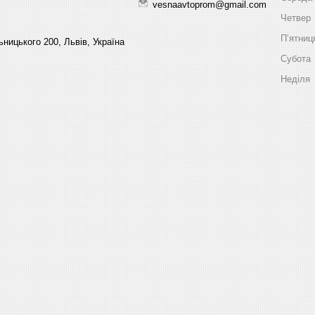
vesnaavtoprom@gmail.com
Четвер
Пʼятниц
ницького 200, Львів, Україна
Субота
Неділя