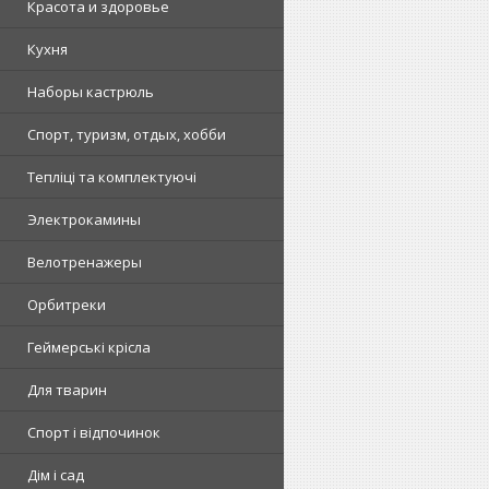
Красота и здоровье
Кухня
Наборы кастрюль
Спорт, туризм, отдых, хобби
Тепліці та комплектуючі
Электрокамины
Велотренажеры
Орбитреки
Геймерські крісла
Для тварин
Спорт і відпочинок
Дім і сад