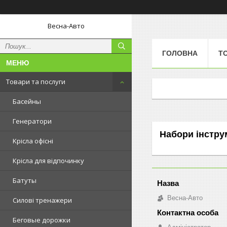
Весна-Авто
ГОЛОВНА
Т
Товари та послуги
Басейны
Генератори
Набори інстру
Kрісла oфісні
Крісла для відпочинку
Батуты
Весна-Авто
Силові тренажери
Беговые дорожки