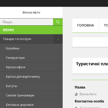
Весна-Авто
ГОЛОВНА
Т
Товари та послуги
Басейны
Генератори
Туристичні пл
Kрісла oфісні
Крісла для відпочинку
Батуты
Весна-Авто
Силові тренажери
Беговые дорожки