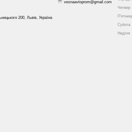
vesnaavtoprom@gmail.com
Четвер
Пʼятниц
ницького 200, Львів, Україна
Субота
Неділя