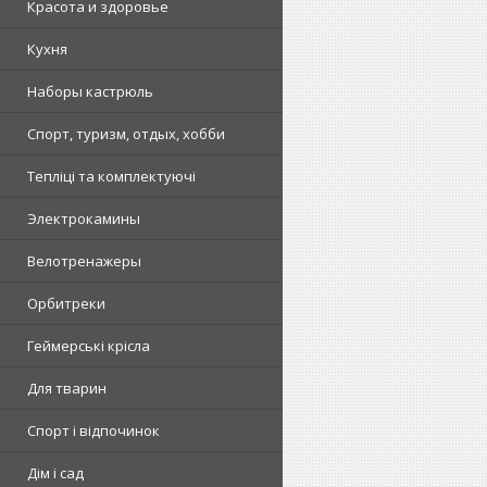
Красота и здоровье
Кухня
Наборы кастрюль
Спорт, туризм, отдых, хобби
Тепліці та комплектуючі
Электрокамины
Велотренажеры
Орбитреки
Геймерські крісла
Для тварин
Спорт і відпочинок
Дім і сад