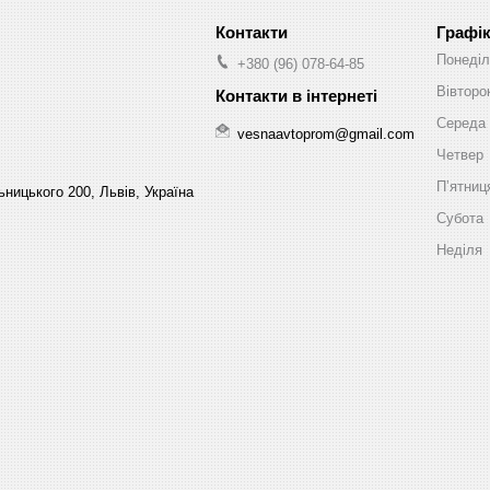
Графік
Понеділ
+380 (96) 078-64-85
Вівторо
Середа
vesnaavtoprom@gmail.com
Четвер
Пʼятниц
ницького 200, Львів, Україна
Субота
Неділя