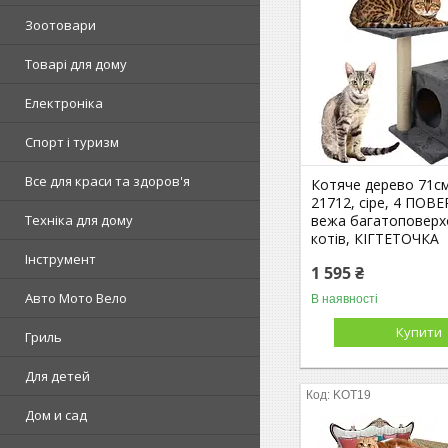
Зоотовари
Товарі для дому
Електроніка
Спорт і туризм
Все для краси та здоров'я
Котяче дерево 71см
21712, сіре, 4 ПОВЕ
вежа багатоповерх
Техніка для дому
котів, КІГТЕТОЧКА
Інструмент
1 595 ₴
Авто Мото Вело
В наявності
Купити
Гриль
Для детей
KOT19
Дом и сад