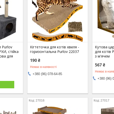
 Purlov
Кігтеточка для котів хвиля -
Кутова цар
РХИ, стійка
горизонтальна Purlov 22037
для котів 
ова для
з м'ячем
190 ₴
567 ₴
Немає в наявності
Немає в наяв
+380 (96) 078-64-85
+380 (96) 
27016
27017