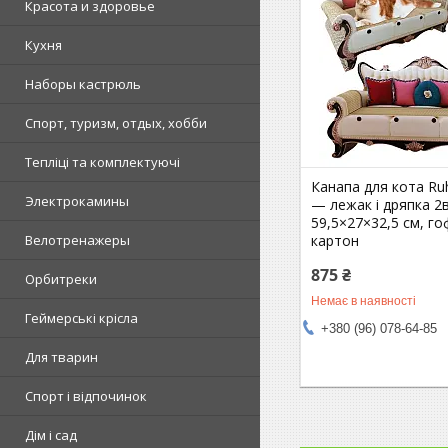
Красота и здоровье
Кухня
Наборы кастрюль
Спорт, туризм, отдых, хобби
Тепліці та комплектуючі
Канапа для кота R
Электрокамины
— лежак і дряпка 2в
59,5×27×32,5 см, г
картон
Велотренажеры
875 ₴
Орбитреки
Немає в наявності
Геймерські крісла
+380 (96) 078-64-85
Для тварин
Спорт і відпочинок
Дім і сад