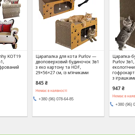
uhhy KOT19
Царапалка для кота Purlov —
Царапка-б
1,
двоповерховий будиночок 3в1
Purlov 3в1
офрований
з еко картону та HDF,
екологічн
29×56×27 см, із м’ячиками
гофрокарто
з іграшкам
845 ₴
947 ₴
Немає в наявності
Немає в наяв
+380 (96) 078-64-85
+380 (96) 