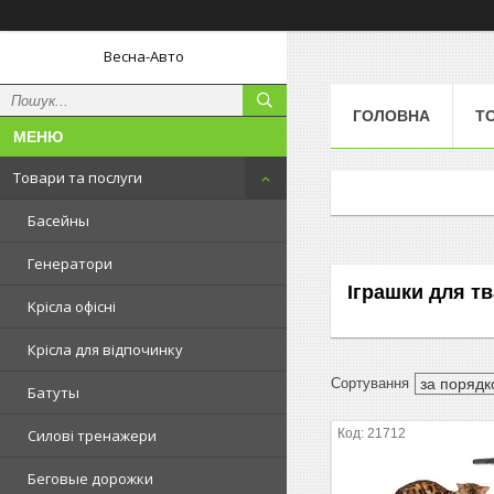
Весна-Авто
ГОЛОВНА
Т
Товари та послуги
Басейны
Генератори
Іграшки для т
Kрісла oфісні
Крісла для відпочинку
Батуты
21712
Силові тренажери
Беговые дорожки