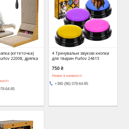
апка (кігтеточка)
4 Тренувальні звукові кнопки
Purlov 22008, дряпка
для тварин Purlov 24615
750 ₴
Немає в наявності
ності
+380 (96) 078-64-85
078-64-85