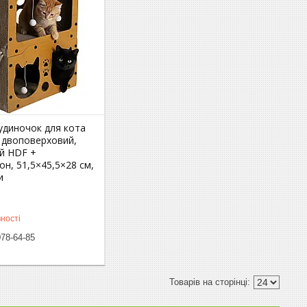
удиночок для кота
, двоповерховий,
ий HDF +
н, 51,5×45,5×28 см,
и
ності
078-64-85