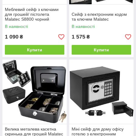
Меблевий сейф з ключами
для грошей/ пістолета
Сейф з електронним кодом
Malatec S8800 чорний
та ключем Malatec
В наявності
В наявності
1 090
1 575
₴
₴
Купити
Купити
Велика металева касетна
Міні сейф для дому офісу
скринька для грошей Malatec
готелю з електронним