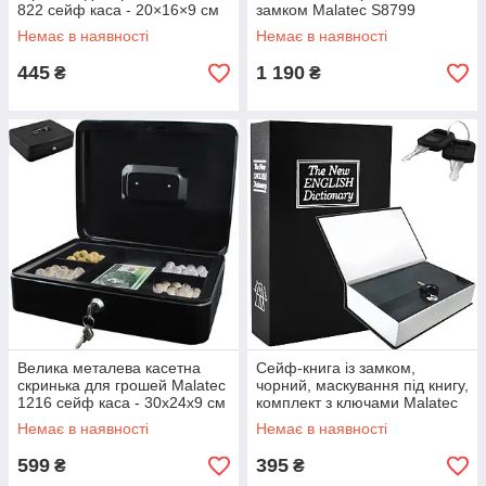
822 сейф каса - 20×16×9 см
замком Malatec S8799
чорний
Немає в наявності
Немає в наявності
445
1 190
₴
₴
Велика металева касетна
Сейф-книга із замком,
скринька для грошей Malatec
чорний, маскування під книгу,
1216 сейф каса - 30x24x9 см
комплект з ключами Malatec
1212
Немає в наявності
Немає в наявності
599
395
₴
₴