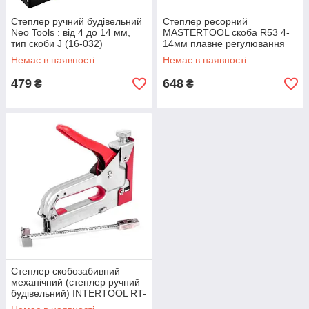
Степлер ручний будівельний
Степлер ресорний
Neo Tools : від 4 до 14 мм,
MASTERTOOL скоба R53 4-
тип скоби J (16-032)
14мм плавне регулювання
сили удару, корпус метал 41-
Немає в наявності
Немає в наявності
0914
479
648
₴
₴
Степлер скобозабивний
механічний (степлер ручний
будівельний) INTERTOOL RT-
0102 : від 4 до 14 мм