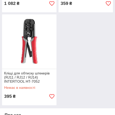
1 082
359
₴
₴
Кліщі для обтиску штекерів
(RJ11 / RJ12 / RJ14)
INTERTOOL HT-7052
Немає в наявності
395
₴