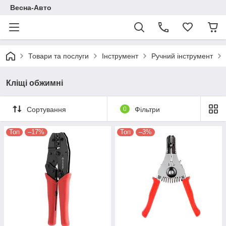
Весна-Авто
Товари та послуги
Інструмент
Ручний інструмент
Кліщі обжимні
Сортування
0
Фільтри
Топ
–17%
Топ
–3%