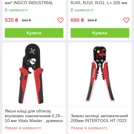
мм² INGCO INDUSTRIAL
RJ45, RJ10, RJ11, L= 205 мм
HWSP102418
: YT-22443
В наявності
В наявності
535
690
₴
₴
642 ₴
850 ₴
Купити
Купити
Якісні кліщі для обтиску
втулкових наконечників 0,25–
Знімач ізоляції автоматичний
10 мм Vitals Master : довжина
200мм INTERTOOL HT-7023
175мм (193941)
Немає в наявності
Немає в наявності