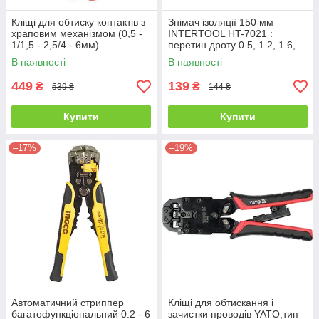
Кліщі для обтиску контактів з
Знімач ізоляції 150 мм
храповим механізмом (0,5 -
INTERTOOL HT-7021 :
1/1,5 - 2,5/4 - 6мм)
перетин дроту 0.5, 1.2, 1.6,
INTERTOOL HT-7050
2.0 кв.мм
В наявності
В наявності
449
139
₴
₴
539 ₴
144 ₴
Купити
Купити
–17%
–19%
Автоматичний стриппер
Кліщі для обтискання і
багатофункціональний 0.2 - 6
зачистки проводів YATO,тип