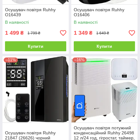
Осушувач повітря Ruhhy
Осушувач повітря Ruhhy
O16439
O16406
В наявності
В наявності
1 499
1 349
₴
₴
1 799 ₴
1 649 ₴
Купити
Купити
–11%
–16%
Осушувач повітря потужний
Осушувач повітря Ruhhy
конденсаційний Ruhhy 26498
21847 (26626) чорний
12 л/24 год, гігростат, таймер,