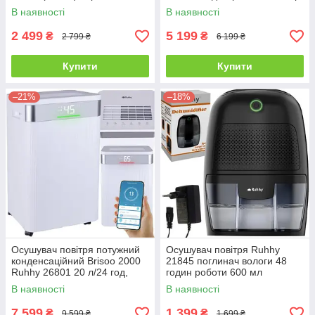
WiFi
В наявності
В наявності
2 499
5 199
₴
₴
2 799 ₴
6 199 ₴
Купити
Купити
–21%
–18%
Осушувач повітря потужний
Осушувач повітря Ruhhy
конденсаційний Brisoo 2000
21845 поглинач вологи 48
Ruhhy 26801 20 л/24 год,
годин роботи 600 мл
гігростат, таймер, WiFi
В наявності
В наявності
7 599
1 399
₴
₴
9 599 ₴
1 699 ₴