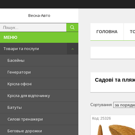
Весна-Авто
ГОЛОВНА
Т
Товари та послуги
Басейны
Генератори
Садові та пля
Kрісла oфісні
Крісла для відпочинку
Батуты
25326
Силові тренажери
Беговые дорожки