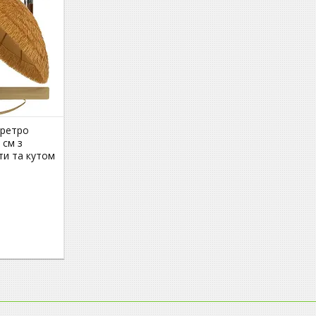
 ретро
 см з
ти та кутом