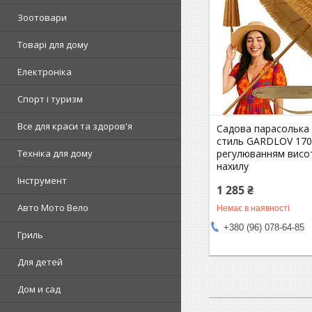
Зоотовари
Товарі для дому
Електроніка
Спорт і туризм
Все для краси та здоров'я
Садова парасолька
стиль GARDLOV 170
регулюванням висо
Техніка для дому
нахилу
Інструмент
1 285 ₴
Авто Мото Вело
Немає в наявності
+380 (96) 078-64-85
Гриль
Для детей
Дом и сад