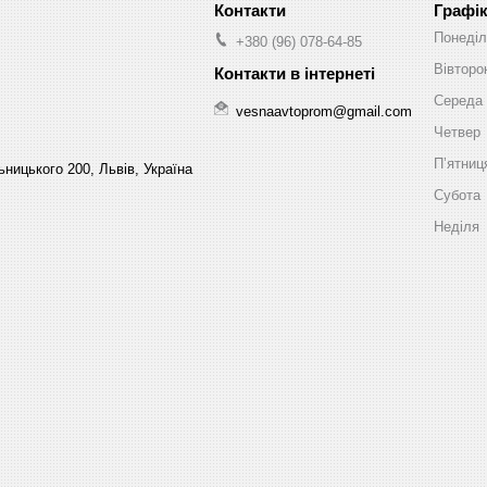
Графік
Понеділ
+380 (96) 078-64-85
Вівторо
Середа
vesnaavtoprom@gmail.com
Четвер
Пʼятниц
ницького 200, Львів, Україна
Субота
Неділя