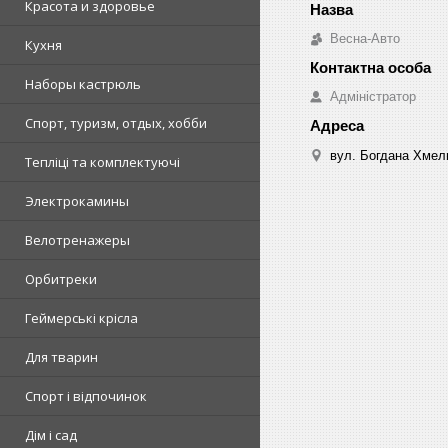
Красота и здоровье
Весна-Авто
Кухня
Наборы кастрюль
Адміністратор
Спорт, туризм, отдых, хобби
вул. Богдана Хмель
Тепліці та комплектуючі
Электрокамины
Велотренажеры
Орбитреки
Геймерські крісла
Для тварин
Спорт і відпочинок
Дім і сад