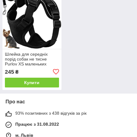
Шлейка для середніх
порід собак не тисне
Purlov XS маленьких
собак (3–8 кг) та котів +
245
₴
повідець 150 см
Купити
Про нас
93% позитивних з 438 відгуків за рік
Працює з 31.08.2022
м. Львів