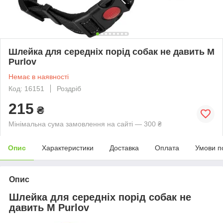
Шлейка для середніх порід собак не давить M
Purlov
Немає в наявності
Код: 16151
Роздріб
215
₴
Мінімальна сума замовлення на сайті — 300 ₴
Опис
Характеристики
Доставка
Оплата
Умови п
Опис
Шлейка для середніх порід собак не
давить M Purlov