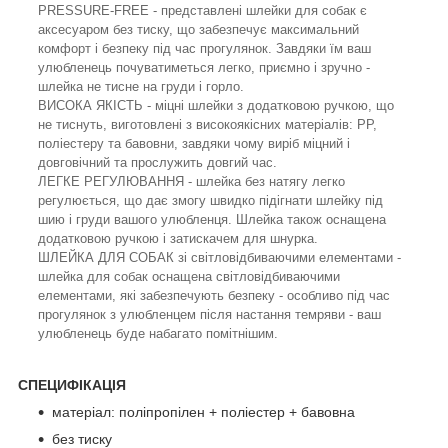
PRESSURE-FREE - представлені шлейки для собак є
аксесуаром без тиску, що забезпечує максимальний
комфорт і безпеку під час прогулянок. Завдяки їм ваш
улюбленець почуватиметься легко, приємно і зручно -
шлейка не тисне на груди і горло.
ВИСОКА ЯКІСТЬ - міцні шлейки з додатковою ручкою, що
не тиснуть, виготовлені з високоякісних матеріалів: PP,
поліестеру та бавовни, завдяки чому виріб міцний і
довговічний та прослужить довгий час.
ЛЕГКЕ РЕГУЛЮВАННЯ - шлейка без натягу легко
регулюється, що дає змогу швидко підігнати шлейку під
шию і груди вашого улюбленця. Шлейка також оснащена
додатковою ручкою і затискачем для шнурка.
ШЛЕЙКА ДЛЯ СОБАК зі світловідбиваючими елементами -
шлейка для собак оснащена світловідбиваючими
елементами, які забезпечують безпеку - особливо під час
прогулянок з улюбленцем після настання темряви - ваш
улюбленець буде набагато помітнішим.
СПЕЦИФІКАЦІЯ
матеріал: поліпропілен + поліестер + бавовна
без тиску