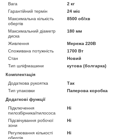
Вага
2 кг
Гарантійний термін
24 міс
Максимальна кількість
8500 об/хв
обертів
Максимальний діаметр
180 мм
диска
Живлення
Мережа 220В
Споживана потужність
1700 Вт
Стан
Новий
Тип шліфмашини
кутова (болгарка)
Комплектація
Додаткова рукоятка
Так
Тип упаковки
Паперова коробка
Додаткові функції
Підключення
Ні
пилозбірника/пилососа
Підсвічування робочої
Ні
зони
Регулювання кількості
Ні
обертів