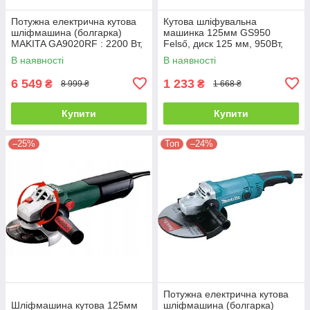
Потужна електрична кутова
Кутова шліфувальна
шліфмашина (болгарка)
машинка 125мм GS950
MAKITA GA9020RF : 2200 Вт,
Felső, диск 125 мм, 950Вт,
230мм
11000 об/хв.
В наявності
В наявності
6 549
1 233
₴
₴
8 999 ₴
1 668 ₴
Купити
Купити
–25%
Топ
–24%
Потужна електрична кутова
Шліфмашина кутова 125мм
шліфмашина (болгарка)