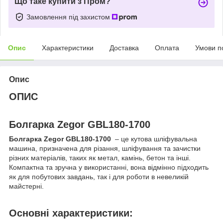
Що таке купити з Пром?
Замовлення під захистом
Опис
Характеристики
Доставка
Оплата
Умови п
Опис
ОПИС
Болгарка Zegor GBL180-1700
Болгарка Zegor GBL180-1700
– це кутова шліфувальна
машина, призначена для різання, шліфування та зачистки
різних матеріалів, таких як метал, камінь, бетон та інші.
Компактна та зручна у використанні, вона відмінно підходить
як для побутових завдань, так і для роботи в невеликій
майстерні.
Основні характеристики: