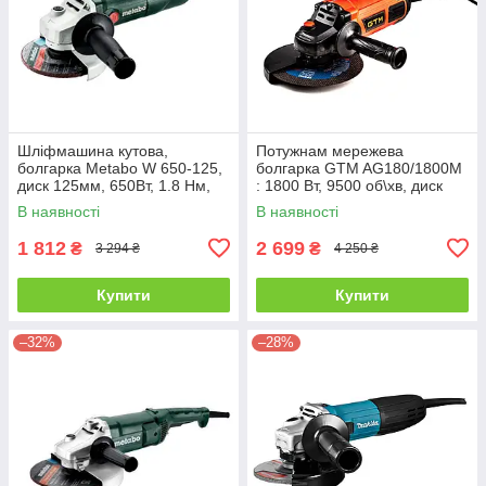
Шліфмашина кутова,
Потужнам мережева
болгарка Metabo W 650-125,
болгарка GTM AG180/1800M
диск 125мм, 650Вт, 1.8 Нм,
: 1800 Вт, 9500 об\хв, диск
11000об/хв. Made in Germany
180 мм, мережева кутова
В наявності
В наявності
шліфмашина
1 812
2 699
₴
₴
3 294 ₴
4 250 ₴
Купити
Купити
–32%
–28%