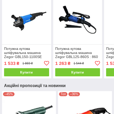
Потужна кутова
Потужна кутова
Поту
шліфувальна машина
шліфувальна машина
шлі
Zegor GBL150-1100SE
Zegor GBL125-860S : 860
Zego
ADVANCED болгарка :
Вт, диск 125мм (болгарка)
GCL1
1 533
1 263
1 5
₴
₴
1 869 ₴
1 544 ₴
1100 Вт, диск 150мм
диск
Купити
Купити
Акційні пропозиції та новинки
–45%
Топ
–36%