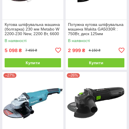
Кутова шліфувальна машина
Потужна кутова шліфувальна
(болгарка) 230 мм Metabo W
машина Makita GA5030R :
2200-230 New, 2200 Вт, 6600
750Вт, диск 125мм
об/мин, диск 230 мм
В наявності
В наявності
5 098
2 999
₴
₴
7 459 ₴
4 150 ₴
Купити
Купити
–27%
–26%