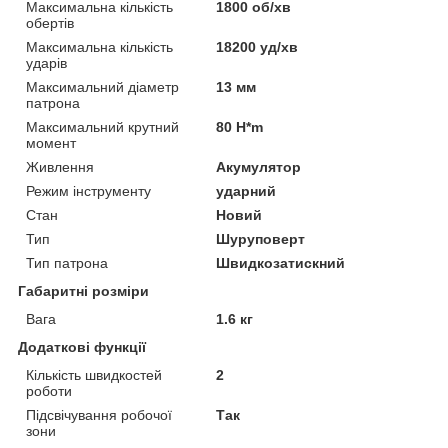
Максимальна кількість
1800 об/хв
обертів
Максимальна кількість
18200 уд/хв
ударів
Максимальний діаметр
13 мм
патрона
Максимальний крутний
80 H*m
момент
Живлення
Акумулятор
Режим інструменту
ударний
Стан
Новий
Тип
Шуруповерт
Тип патрона
Швидкозатискний
Габаритні розміри
Вага
1.6 кг
Додаткові функції
Кількість швидкостей
2
роботи
Підсвічування робочої
Так
зони