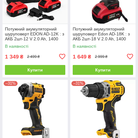
Потужний акумуляторний
Потужний акумуляторний
шуруповерт EDON AD-12K : з
шуруповерт Edon AD-18K : з
АКБ 2шт-12 V 2.0 Ah, 1400
АКБ 2шт-18 V 2.0 Ah, 1400
об/хв, Нм 30, патрон 10 мм
об/хв, Нм 30, патрон 10 мм
В наявності
В наявності
1 349
1 649
₴
₴
2 499 ₴
2 999 ₴
Купити
Купити
–31%
–31%