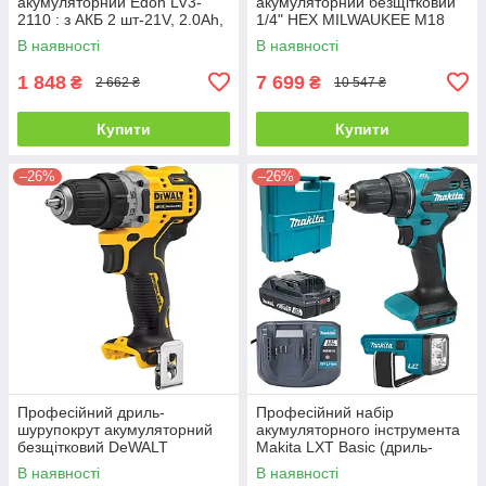
акумуляторний Edon LV3-
акумуляторний безщітковий
2110 : з АКБ 2 шт-21V, 2.0Ah,
1/4" HEX MILWAUKEE M18
26 Нм
CBLID-0 : без АКБ, 180Нм
В наявності
В наявності
1 848
7 699
₴
₴
2 662 ₴
10 547 ₴
Купити
Купити
–26%
–26%
Професійний дриль-
Професійний набір
шурупокрут акумуляторний
акумуляторного інструмента
безщітковий DeWALT
Makita LXT Basic (дриль-
DCD701N : без АКБ, 57.5Нм
шурупокрут DDF490WV +
В наявності
В наявності
(DCD701N)
ліхтар DEBDML186)