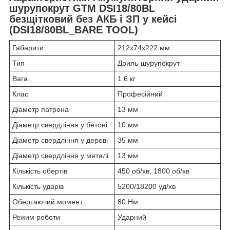
шурупокрут GTM DSI18/80BL
безщітковий без АКБ і ЗП у кейсі
(DSI18/80BL_BARE TOOL)
Габарити
212x74x222 мм
Тип
Дриль-шурупокрут
Вага
1.6 кг
Клас
Професійний
Діаметр патрона
13 мм
Діаметр свердління у бетоні
10 мм
Діаметр свердління у дереві
35 мм
Діаметр свердління у металі
13 мм
Кількість обертів
450 об/хв, 1800 об/хв
Кількість ударів
5200/18200 уд/хв
Обертаючий момент
80 Нм
Режим роботи
Ударний