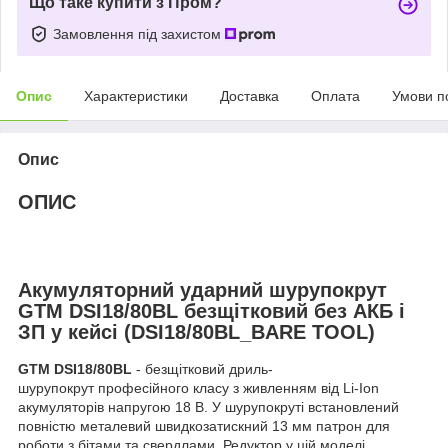
Що таке купити з Пром?
Замовлення під захистом
Опис
Характеристики
Доставка
Оплата
Умови п
Опис
ОПИС
Акумуляторний ударний шурупокрут
GTM DSI18/80BL безщітковий без АКБ і
ЗП у кейсі (DSI18/80BL_BARE TOOL)
GTM DSI18/80BL
- безщітковий дриль-
шурупокрут професійного класу з живленням від Li-Ion
акумуляторів напругою 18 В. У шурупокруті встановлений
повністю металевий швидкозатискний 13 мм патрон для
роботи з бітами та свердлами. Редуктор у цій моделі