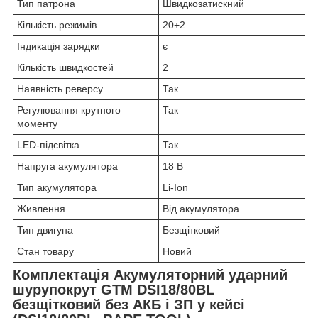
Тип патрона
Швидкозатискний
Кількість режимів
20+2
Індикація зарядки
є
Кількість швидкостей
2
Наявність реверсу
Так
Регулювання крутного
Так
моменту
LED-підсвітка
Так
Напруга акумулятора
18 В
Тип акумулятора
Li-Ion
Живлення
Від акумулятора
Тип двигуна
Безщітковий
Стан товару
Новий
Комплектація Акумуляторний ударний
шурупокрут GTM DSI18/80BL
безщітковий без АКБ і ЗП у кейсі