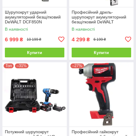
Шурупокрут ударний
Професійний дриль-
акумуляторний безщітковий
шурупокрут акумуляторний
DeWALT DCF850N
безщітковий DeWALT
DCD708N : без АКБ, 65Нм
В наявності
В наявності
(DCD708N)
6 999
4 299
₴
₴
10 199 ₴
6 199 ₴
Купити
Купити
Топ
–31%
–27%
Потужний шурупокрут
Професійний гайкокрут