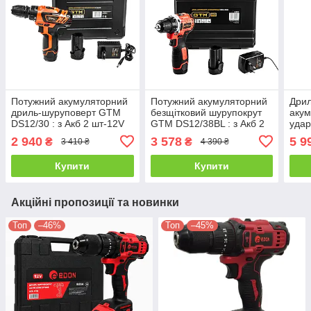
Потужний акумуляторний
Потужний акумуляторний
Дрил
дриль-шуруповерт GTM
безщітковий шурупокрут
акум
DS12/30 : з Акб 2 шт-12V
GTM DS12/38BL : з Акб 2
уда
1.5 Ah, 1400 об/хв, 30 Нм,
шт-12V 2.0 Ah, 1400 об/хв,
DCD7
2 940
3 578
5 9
₴
₴
3 410 ₴
4 390 ₴
щітковий
30 Нм
18 В
Купити
Купити
Акційні пропозиції та новинки
Топ
–46%
Топ
–45%