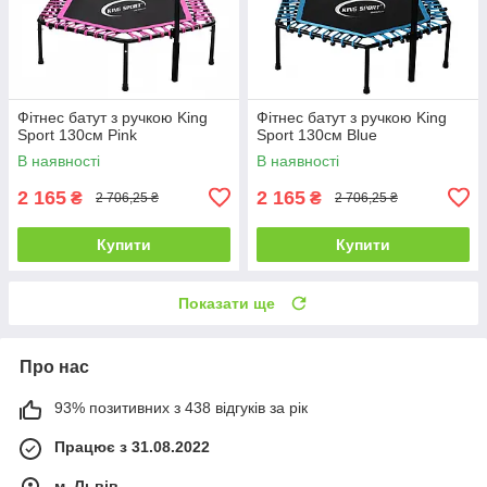
Фітнес батут з ручкою King
Фітнес батут з ручкою King
Sport 130см Pink
Sport 130см Blue
В наявності
В наявності
2 165
2 165
₴
₴
2 706,25 ₴
2 706,25 ₴
Купити
Купити
Показати ще
Про нас
93% позитивних з 438 відгуків за рік
Працює з 31.08.2022
м. Львів