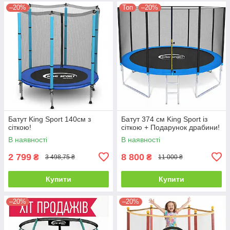
–20%
Топ
–20%
Батут King Sport 140см з
Батут 374 см King Sport із
сіткою!
сіткою + Подарунок драбини!
В наявності
В наявності
2 799
8 800
₴
₴
3 498,75 ₴
11 000 ₴
Купити
Купити
–20%
–20%