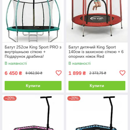
Батут 252см King Sport PRO з
Батут дитячий King Sport
внутрішньою сіткою +
140см із захисною сіткою + 6
Подарунок драбина!
опорних ніжок Red
В наявності
В наявності
6 450
1 899
₴
₴
8 062,50 ₴
2 373,75 ₴
Купити
Купити
–20%
–20%