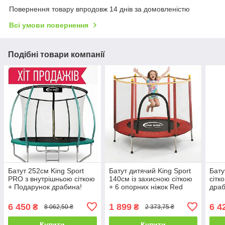
Повернення товару впродовж 14 днів за домовленістю
Всі умови повернення
Подібні товари компанії
Батут 252см King Sport
Батут дитячий King Sport
Бату
PRO з внутрішньою сіткою
140см із захисною сіткою
сітк
+ Подарунок драбина!
+ 6 опорних ніжок Red
драб
6 450
1 899
6 4
₴
₴
8 062,50 ₴
2 373,75 ₴
Купити
Купити