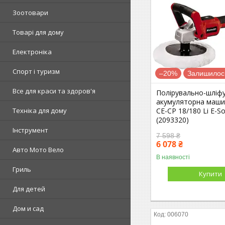
Зоотовари
Товарі для дому
Електроніка
Спорт і туризм
–20%
Залишилось
Все для краси та здоров'я
Полірувально-шліф
акумуляторна машин
CE-CP 18/180 Li E-So
Техніка для дому
(2093320)
Інструмент
7 598 ₴
6 078 ₴
Авто Мото Вело
В наявності
Гриль
Купити
Для детей
Дом и сад
006070