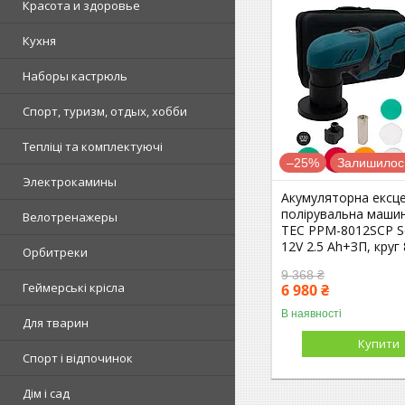
Красота и здоровье
Кухня
Наборы кастрюль
Спорт, туризм, отдых, хобби
Тепліці та комплектуючі
–25%
Залишилось
Электрокамины
Акумуляторна ексц
полірувальна маши
Велотренажеры
TEC PPM-8012SCP Se
12V 2.5 Ah+ЗП, круг
Орбитреки
9 368 ₴
Геймерські крісла
6 980 ₴
В наявності
Для тварин
Купити
Спорт і відпочинок
Дім і сад