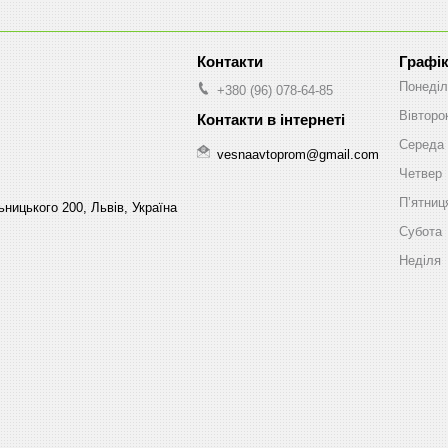
Графік
Понеділ
+380 (96) 078-64-85
Вівторо
Середа
vesnaavtoprom@gmail.com
Четвер
Пʼятниц
ницького 200, Львів, Україна
Субота
Неділя