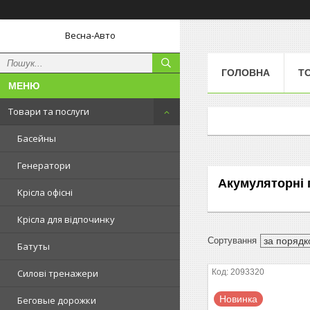
Весна-Авто
ГОЛОВНА
Т
Товари та послуги
Басейны
Генератори
Акумуляторні 
Kрісла oфісні
Крісла для відпочинку
Батуты
2093320
Силові тренажери
Новинка
Беговые дорожки