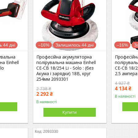
 44 дні
–16%
Залишилось 44 дні
–16%
З
увальна
Професійна акумуляторна
Професійн
а Einhell
полірувальна машина Einhell
поліруваль
lo
CE-CB 18/254 Li - Solo : (без
CE-CB 18/25
Акума і зарядки) 18В, круг
2.5 ампера
254мм 2093301
4 927 ₴
4 134 ₴
2 738 ₴
2 292 ₴
В наявності
В наявності
Купити
2093330