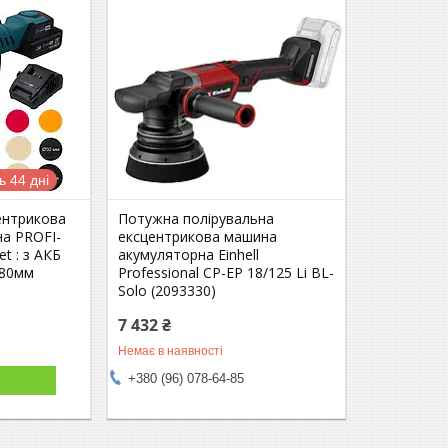
 44 дні
ентрикова
Потужна полірувальна
на PROFI-
ексцентрикова машина
t : з АКБ
акумуляторна Einhell
 80мм
Professional CP-EP 18/125 Li BL-
Solo (2093330)
7 432 ₴
Немає в наявності
+380 (96) 078-64-85