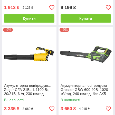
1 913
9 199
₴
₴
2 123 ₴
Купити
Купити
–9%
–9%
Акумуляторна повітродувка
Акумуляторна повітродувка
Zegor CFA-21BL-L 1100 Вт,
Grosser GBW 600 40В, 1020
20/21В, 6 Аг, 230 км/год
м³/год, 240 км/год, без АКБ
В наявності
В наявності
3 335
3 650
₴
₴
3 669 ₴
4 015 ₴