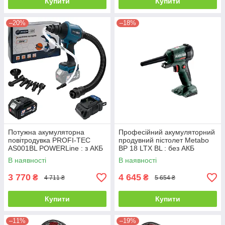
Купити
Купити
–20%
–18%
Потужна акумуляторна
Професійний акумуляторний
повітродувка PROFI-TEC
продувний пістолет Metabo
AS001BL POWERLine : з АКБ
BP 18 LTX BL : без АКБ
20 V 4.0 Аh (007954)
(600798850 )
В наявності
В наявності
3 770
4 645
₴
₴
4 711 ₴
5 654 ₴
Купити
Купити
–11%
–19%