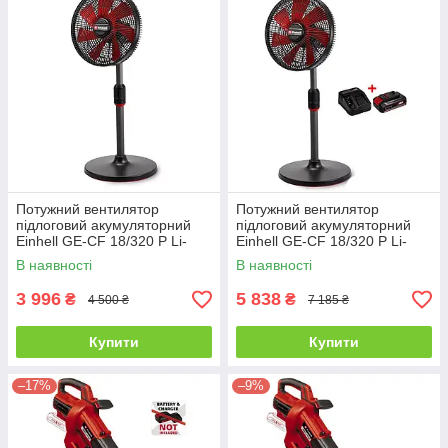
Потужний вентилятор
Потужний вентилятор
підлоговий акумуляторний
підлоговий акумуляторний
Einhell GE-CF 18/320 P Li-
Einhell GE-CF 18/320 P Li-
Solo : без АКБ (3408071)
Solo : с АКБ 18V 2.5Ah
В наявності
В наявності
3 996
5 838
₴
₴
4 500 ₴
7 185 ₴
Купити
Купити
–17%
–9%