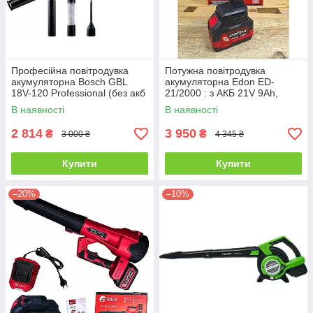
Професійна повітродувка
Потужна повітродувка
акумуляторна Bosch GBL
акумуляторна Edon ED-
18V-120 Professional (без акб
21/2000 : з АКБ 21V 9Ah,
і з/п)
турбовентилятор
В наявності
В наявності
2 814
3 950
₴
₴
3 000 ₴
4 345 ₴
Купити
Купити
–20%
–10%