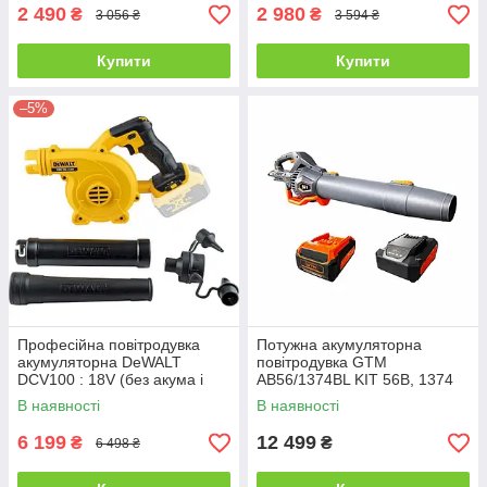
2 490
2 980
₴
₴
3 056 ₴
3 594 ₴
Купити
Купити
–5%
Професійна повітродувка
Потужна акумуляторна
акумуляторна DeWALT
повітродувка GTM
DCV100 : 18V (без акума і
AB56/1374BL KIT 56В, 1374
зарядки)
м3/год + АКБ і ЗП
В наявності
В наявності
(AB56/1374BL_KIT)
6 199
12 499
₴
₴
6 498 ₴