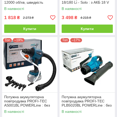
12000 об/хв, швидкість
18/180 Li - Solo : з АКБ 18 V
видування 210 км/год
2.5 Аh, 15500 об/хв, 180 км/
В наявності
В наявності
год, вага 1.1 кг
1 818
3 498
₴
₴
2 273 ₴
4 215 ₴
Купити
Купити
Топ
–19%
Топ
–17%
Потужна акумуляторна
Потужна акумуляторна
повітродувка PROFI-TEC
повітродувка PROFI-TEC
AS001BL POWERLine : без
PLB5020BL POWERLine : без
АКБ, 200 м/с
АКБ, 5.5 кПа (50 мбар)
В наявності
В наявності