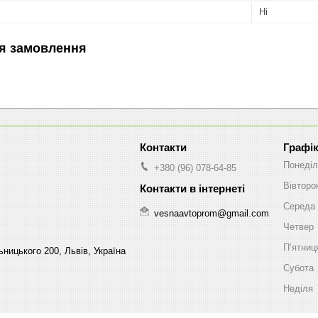
Ні
я замовлення
Графік
Понеділ
+380 (96) 078-64-85
Вівторо
Середа
vesnaavtoprom@gmail.com
Четвер
Пʼятниц
ницького 200, Львів, Україна
Субота
Неділя