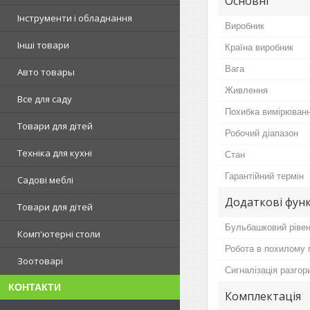
Основні
Інструменти і обладнання
Виробник
Інші товари
Країна виробник
Вага
Авто товары
Живлення
Все для саду
Похибка вимірюван
Товари для дітей
Робочий діапазон
Техніка для кухні
Стан
Гарантійний термін
Садові меблі
Додаткові функ
Товари для дітей
Бульбашковий ріве
Комп'ютерні столи
Робота в похилому 
Зоотоварі
Сигналізація разгор
КОНТАКТИ
Комплектація