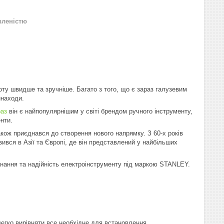
вленістю
ту швидше та зручніше. Багато з того, що є зараз галузевим
инаходи.
раз
він є найпопулярнішим у світі брендом ручного інструменту,
нти.
акож приєднався до створення нового напрямку. З 60-х років
ився в Азії та Європі, де він представлений у найбільших
онання та надійність електроінструменту під маркою STANLEY.
легко вирівняти все необхідне для встановлення.