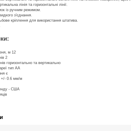
тикальна лінія та горизонтальні лінії.
мок із ручним режимом.
идкого з'єднання.
ьбове кріплення для використання штатива.
.
ки:
еня, м 12
нів 2
нів горизонтально та вертикально
ареї тип АА
ня є
 +/- 0.6 мм/м
енду - США
сяців
и