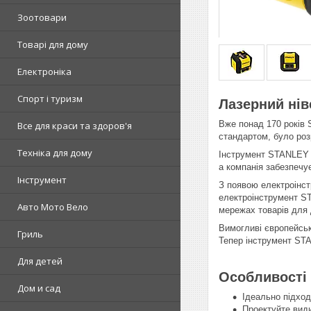
Зоотовари
Товарі для дому
Електроніка
Спорт і туризм
Лазерний нів
Вже понад 170 років 
Все для краси та здоров'я
стандартом, було роз
Техніка для дому
Інструмент STANLEY п
а компанія забезпечу
Інструмент
З появою електроінст
електроінструмент ST
Авто Мото Вело
мережах товарів для 
Вимогливі європейськ
Гриль
Тепер інструмент STA
Для детей
Особливості 
Дом и сад
Ідеально підход
Проектуйте види