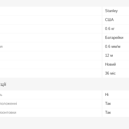
Stanley
США
0.6 кг
Батарейки
ня
0.6 мм/м
12 м
Новий
36 міс
ції
нь
Ні
положенні
Так
изонтовки
Так