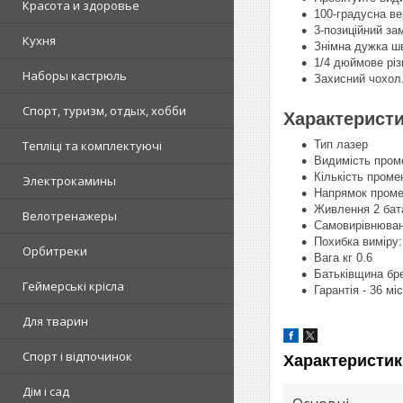
Красота и здоровье
100-градусна вер
3-позиційний за
Кухня
Знімна дужка шв
1/4 дюймове різ
Наборы кастрюль
Захисний чохол
Спорт, туризм, отдых, хобби
Характеристи
Тип лазер
Тепліці та комплектуючі
Видимість пром
Кількість проме
Электрокамины
Напрямок проме
Живлення 2 бат
Велотренажеры
Самовирівнюван
Похибка виміру:
Орбитреки
Вага кг 0.6
Батьківщина бр
Геймерські крісла
Гарантія - 36 мі
Для тварин
Спорт і відпочинок
Характеристик
Дім і сад