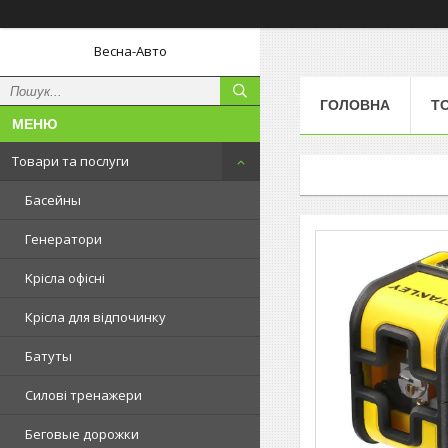
Весна-Авто
ГОЛОВНА
Т
Товари та послуги
Басейны
Генератори
Kрісла oфісні
Крісла для відпочинку
Батуты
Силові тренажери
Беговые дорожки