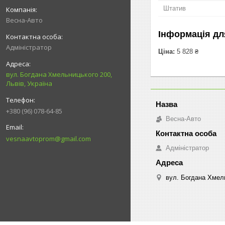
Штатив
Весна-Авто
Інформація дл
Адміністратор
Ціна:
5 828 ₴
вул. Богдана Хмельницького 200,
Львів, Україна
+380 (96) 078-64-85
Весна-Авто
vesnaavtoprom@gmail.com
Адміністратор
вул. Богдана Хмель