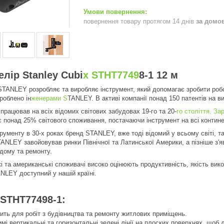
повернення товару протягом 14 днів
за домо
елір Stanley Cubi
x STHT7749
8-1 12 м
STANLEY розробляє та виробляє інструмент, який допомагає зробити робо
роблено ін
женерами S
TANLEY. В активі компанії понад 150 патентів на в
рацював на всіх відомих світових забудовах 19-го та 20-
го століття. За
є понад 25% світового споживання, постачаючи інструмент на всі контине
рументу в 30-х роках бренд STANLEY, вже тоді відомий у всьому світі, т
ANLEY завойовував ринки Північної та Латинської Америки, а пізніше з'яв
дому та ремонту.
і та американські споживачі високо оцінюють продуктивність, якість вик
NLEY доступний у нашій країні.
STHT77498-1:
ить для робіт з будівництва та ремонту житлових приміщень.
мі вертикальні та горизонтальні зелені лінії на плоских поверхнях, щоб 