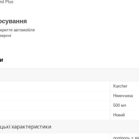
rol Plus
осуванн
я
криття автомобіля
верхні
и
Karcher
Німеччина
500 мл
Новий
цькі характеристики
поліроль + ві