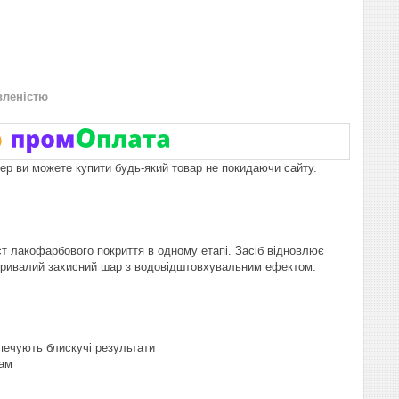
вленістю
пер ви можете купити будь-який товар не покидаючи сайту.
ст лакофарбового покриття в одному етапі. Засіб відновлює
готривалий захисний шар з водовідштовхувальним ефектом.
печують блискучі результати
рам