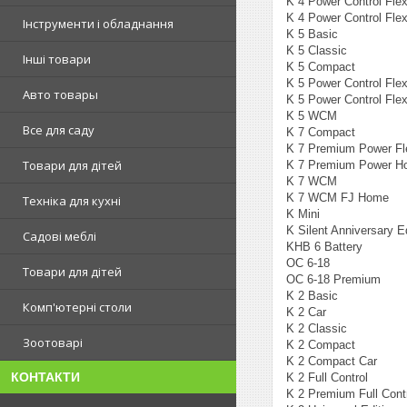
K 4 Power Control Fle
K 4 Power Control Flex
Інструменти і обладнання
K 5 Basic
K 5 Classic
Інші товари
K 5 Compact
K 5 Power Control Fle
Авто товары
K 5 Power Control Fle
K 5 WCM
Все для саду
K 7 Compact
K 7 Premium Power F
Товари для дітей
K 7 Premium Power H
K 7 WCM
K 7 WCM FJ Home
Техніка для кухні
K Mini
K Silent Anniversary E
Садові меблі
KHB 6 Battery
OC 6-18
Товари для дітей
OC 6-18 Premium
K 2 Basic
Комп'ютерні столи
K 2 Car
K 2 Classic
Зоотоварі
K 2 Compact
K 2 Compact Car
КОНТАКТИ
K 2 Full Control
K 2 Premium Full Con