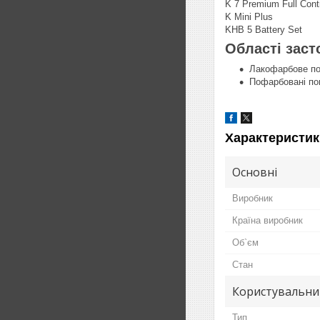
K 7 Premium Full Cont
K Mini Plus
KHB 5 Battery Set
Області заст
Лакофарбове по
Пофарбовані по
Характеристик
Основні
Виробник
Країна виробник
Об`єм
Стан
Користувальни
Тип