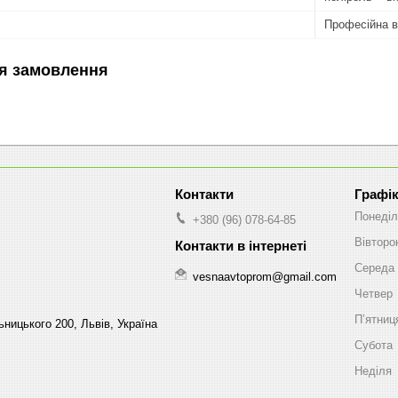
Професійна во
я замовлення
Графік
Понеділ
+380 (96) 078-64-85
Вівторо
Середа
vesnaavtoprom@gmail.com
Четвер
Пʼятниц
ницького 200, Львів, Україна
Субота
Неділя