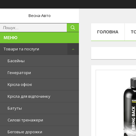
Весна-Авто
ГОЛОВНА
Т
Товари та послуги
Басейны
Генератори
Kрісла oфісні
Крісла для відпочинку
Батуты
Силові тренажери
Беговые дорожки