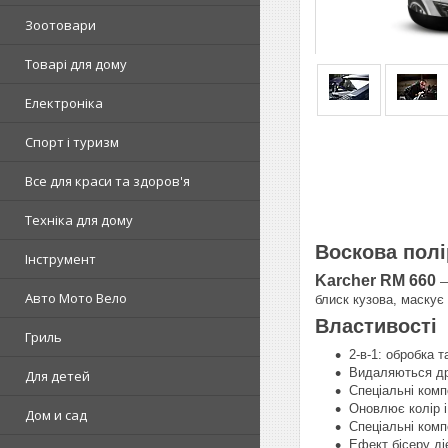
Зоотовари
Товарі для дому
Електроніка
Спорт і туризм
Все для краси та здоров'я
Техніка для дому
Воскова полі
Інструмент
Karcher RM 660
—
Авто Мото Вело
блиск кузова, маскує
Властивості
Гриль
2-в-1: обробка 
Видаляються дрі
Для детей
Спеціальні ком
Оновлює колір і
Дом и сад
Спеціальні комп
Ефект бісеру ді