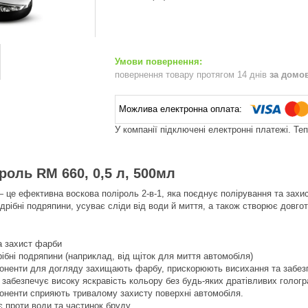
повернення товару протягом 14 днів
за домо
У компанії підключені електронні платежі. Те
роль RM 660, 0,5 л, 500мл
 це ефективна воскова поліроль 2-в-1, яка поєднує полірування та захи
 дрібні подряпини, усуває сліди від води й миття, а також створює дов
та захист фарби
бні подряпини (наприклад, від щіток для миття автомобіля)
поненти для догляду захищають фарбу, прискорюють висихання та забез
 забезпечує високу яскравість кольору без будь-яких дратівливих голог
оненти сприяють тривалому захисту поверхні автомобіля.
є проти води та частинок бруду