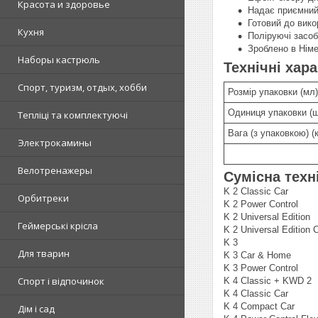
Красота и здоровье
Надає приємний
Готовий до вико
Кухня
Поліруючі засоб
Зроблено в Німе
Наборы кастрюль
Технічні хар
Спорт, туризм, отдых, хобби
Розмір упаковки (мл)
Одиниця упаковки (ш
Тепліці та комплектуючі
Вага (з упаковкою) (к
Электрокамины
Велотренажеры
Сумісна техн
K 2 Classic Car
Орбитреки
K 2 Power Control
K 2 Universal Edition
Геймерські крісла
K 2 Universal Edition 
K 3
Для тварин
K 3 Car & Home
K 3 Power Control
Спорт і відпочинок
K 4 Classic + KWD 2
K 4 Classic Car
K 4 Compact Car
Дім і сад