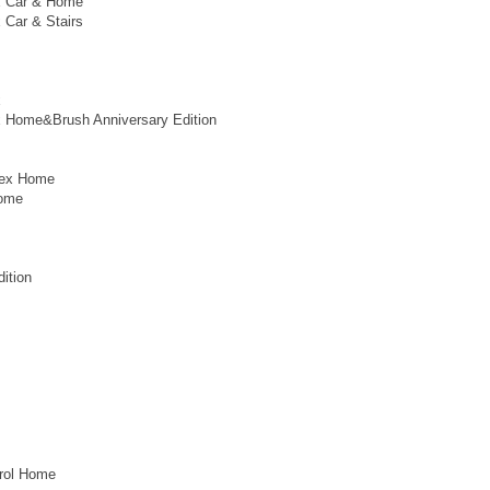
x Car & Home
 Car & Stairs
x
x Home&Brush Anniversary Edition
lex Home
ome
dition
trol Home