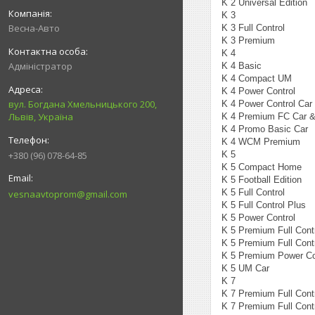
K 2 Universal Edition
K 3
Весна-Авто
K 3 Full Control
K 3 Premium
K 4
Адміністратор
K 4 Basic
K 4 Compact UM
K 4 Power Control
вул. Богдана Хмельницького 200,
K 4 Power Control Ca
Львів, Україна
K 4 Premium FC Car 
K 4 Promo Basic Car
K 4 WCM Premium
K 5
+380 (96) 078-64-85
K 5 Compact Home
K 5 Football Edition
K 5 Full Control
vesnaavtoprom@gmail.com
K 5 Full Control Plus
K 5 Power Control
K 5 Premium Full Cont
K 5 Premium Full Cont
K 5 Premium Power Co
K 5 UM Car
K 7
K 7 Premium Full Cont
K 7 Premium Full Con