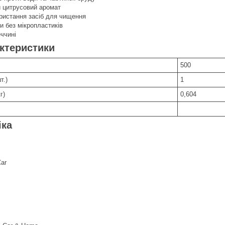
 цитрусовий аромат
ристання засіб для чищення
и без мікропластиків
ччині
актеристики
500
т.)
1
г)
0,604
іка
Car