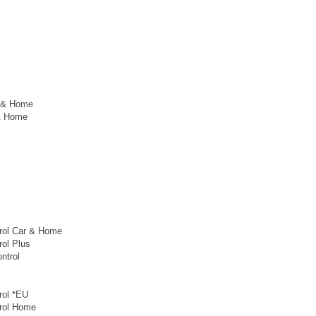
r & Home
& Home
rol Car & Home
rol Plus
ntrol
rol *EU
trol Home