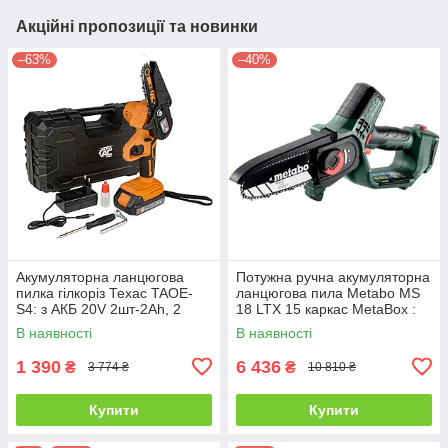
Акційні пропозиції та новинки
–63%
–40%
Акумуляторна ланцюгова
Потужна ручна акумуляторна
пилка гілкоріз Техас TAOE-
ланцюгова пила Metabo MS
S4: з АКБ 20V 2шт-2Ah, 2
18 LTX 15 каркас MetaBox :
шини і ланцюги по
без АКБ, шина 15 см
В наявності
В наявності
100/150мм
1 390
6 436
₴
₴
3 774 ₴
10 810 ₴
Купити
Купити