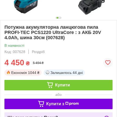
Потужна акумуляторна ланцюгова пила
PROFI-TEC PCS1220 UltraCore : з АКБ 20V
4.0Аh, шина 30см (007628)
В наявності
Код: 007628
Роздріб
4 450
₴
5 494 ₴
Економія
1044 ₴
Залишилось
44 дні
Купити
або
Купити з