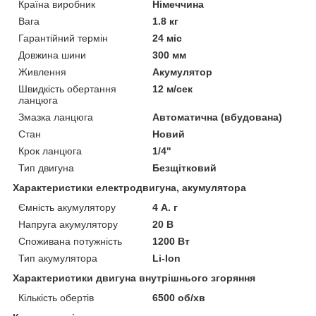
Країна виробник
Німеччина
Вага
1.8 кг
Гарантійний термін
24 міс
Довжина шини
300 мм
Живлення
Акумулятор
Швидкість обертання
12 м/сек
ланцюга
Змазка ланцюга
Автоматична (вбудована)
Стан
Новий
Крок ланцюга
1/4"
Тип двигуна
Безщітковий
Характеристики електродвигуна, акумулятора
Ємність акумулятору
4 А. г
Напруга акумулятору
20 В
Споживана потужність
1200 Вт
Тип акумулятора
Li-Ion
Характеристики двигуна внутрішнього згоряння
Кількість обертів
6500 об/хв