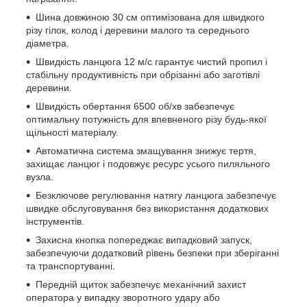
Шина довжиною 30 см оптимізована для швидкого
різу гілок, колод і деревини малого та середнього
діаметра.
Швидкість ланцюга 12 м/с гарантує чистий пропил і
стабільну продуктивність при обрізанні або заготівлі
деревини.
Швидкість обертання 6500 об/хв забезпечує
оптимальну потужність для впевненого різу будь-якої
щільності матеріалу.
Автоматична система змащування знижує тертя,
захищає ланцюг і подовжує ресурс усього пиляльного
вузла.
Безключове регулювання натягу ланцюга забезпечує
швидке обслуговування без використання додаткових
інструментів.
Захисна кнопка попереджає випадковий запуск,
забезпечуючи додатковий рівень безпеки при зберіганні
та транспортуванні.
Передній щиток забезпечує механічний захист
оператора у випадку зворотного удару або