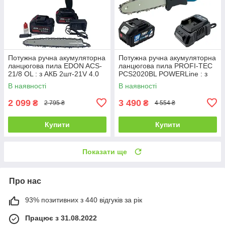
Потужна ручна акумуляторна
Потужна ручна акумуляторна
ланцюгова пила EDON ACS-
ланцюгова пила PROFI-TEC
21/8 OL : з АКБ 2шт-21V 4.0
PCS2020BL POWERLine : з
Аh,2 шини 15/20см
АКБ 20V 4.0 Аh, шина 20 см
В наявності
В наявності
2 099
3 490
₴
₴
2 795 ₴
4 554 ₴
Купити
Купити
Показати ще
Про нас
93% позитивних з 440 відгуків за рік
Працює з 31.08.2022