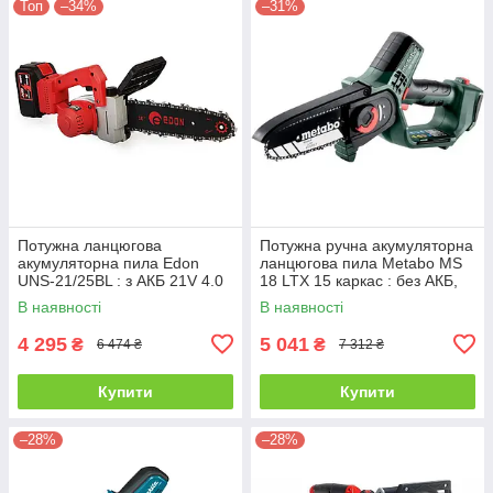
Топ
–34%
–31%
Потужна ланцюгова
Потужна ручна акумуляторна
акумуляторна пила Edon
ланцюгова пила Metabo MS
UNS-21/25BL : з АКБ 21V 4.0
18 LTX 15 каркас : без АКБ,
Ah, шина 25 см
шина 15 см
В наявності
В наявності
4 295
5 041
₴
₴
6 474 ₴
7 312 ₴
Купити
Купити
–28%
–28%