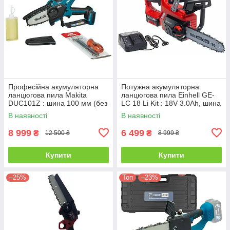
Професійна акумуляторна
Потужна акумуляторна
ланцюгова пила Makita
ланцюгова пила Einhell GE-
DUC101Z : шина 100 мм (без
LC 18 Li Kit : 18V 3.0Ah, шина
АКБ)
25см (4501760)
В наявності
В наявності
8 999
6 499
₴
₴
12 500 ₴
8 999 ₴
Купити
Купити
–25%
Топ
–23%