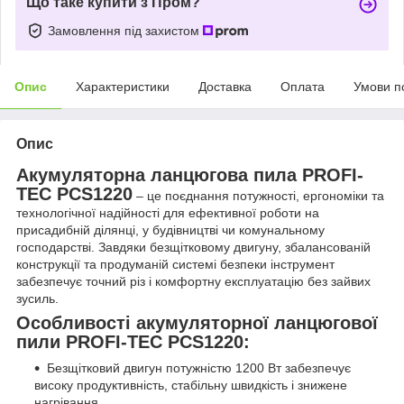
Що таке купити з Пром?
Замовлення під захистом
Опис
Характеристики
Доставка
Оплата
Умови п
Опис
Акумуляторна ланцюгова пила PROFI-
TEC PCS1220
– це поєднання потужності, ергономіки та
технологічної надійності для ефективної роботи на
присадибній ділянці, у будівництві чи комунальному
господарстві. Завдяки безщітковому двигуну, збалансованій
конструкції та продуманій системі безпеки інструмент
забезпечує точний різ і комфортну експлуатацію без зайвих
зусиль.
Особливості акумуляторної ланцюгової
пили PROFI-TEC PCS1220:
Безщітковий двигун потужністю 1200 Вт забезпечує
високу продуктивність, стабільну швидкість і знижене
нагрівання.