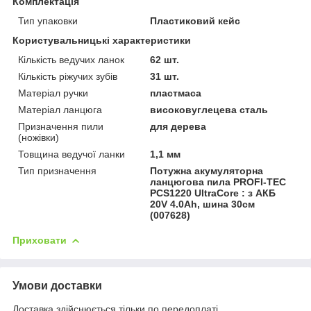
Комплектація
Тип упаковки
Пластиковий кейс
Користувальницькі характеристики
Кількість ведучих ланок
62 шт.
Кількість ріжучих зубів
31 шт.
Матеріал ручки
пластмаса
Матеріал ланцюга
високовуглецева сталь
Призначення пили
для дерева
(ножівки)
Товщина ведучої ланки
1,1 мм
Тип призначення
Потужна акумуляторна
ланцюгова пила PROFI-TEC
PCS1220 UltraCore : з АКБ
20V 4.0Аh, шина 30см
(007628)
Приховати
Умови доставки
Доставка здійснюється тільки по передоплаті.