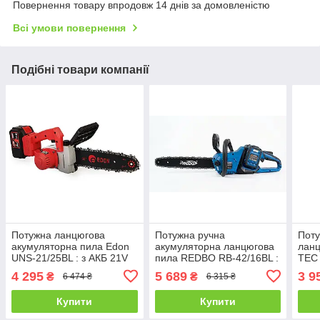
Повернення товару впродовж 14 днів за домовленістю
Всі умови повернення
Подібні товари компанії
Потужна ланцюгова
Потужна ручна
Поту
акумуляторна пила Edon
акумуляторна ланцюгова
ланц
UNS-21/25BL : з АКБ 21V
пила REDBO RB-42/16BL :
TEC 
4.0 Ah, шина 25 см
з АКБ 2шт-21V 4.0 Аh,
АКБ 
4 295
5 689
3 9
₴
₴
6 474 ₴
6 315 ₴
шина 40 см
(007
Купити
Купити