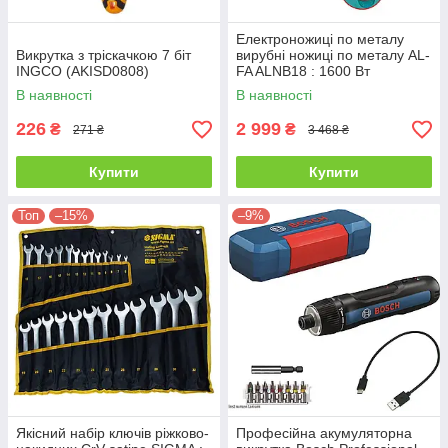
Електроножиці по металу
Викрутка з тріскачкою 7 біт
вирубні ножиці по металу AL-
INGCO (AKISD0808)
FA ALNB18 : 1600 Вт
В наявності
В наявності
226
2 999
₴
₴
271 ₴
3 468 ₴
Купити
Купити
Топ
–15%
–9%
Якісний набір ключів ріжково-
Професійна акумуляторна