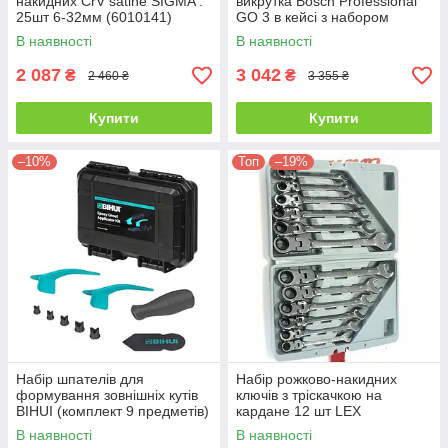
накидних CrV satine SIGMA :
викрутка Bosch Professional
25шт 6-32мм (6010141)
GO 3 в кейсі з набором
насадок
В наявності
В наявності
2 087
3 042
₴
₴
2 460 ₴
3 355 ₴
Купити
Купити
–10%
Топ
–19%
Набір шпателів для
Набір рожково-накидних
формування зовнішніх кутів
ключів з тріскачкою на
BIHUI (комплект 9 предметів)
кардане 12 шт LEX
(STAK9)
LXKRS12S
В наявності
В наявності