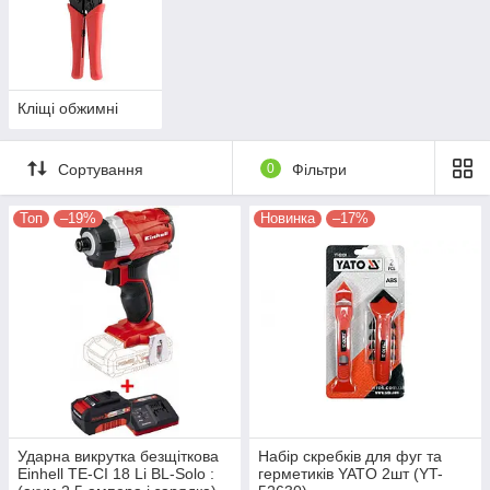
Кліщі обжимні
Сортування
0
Фільтри
Топ
–19%
Новинка
–17%
Ударна викрутка безщіткова
Набір скребків для фуг та
Einhell TE-CI 18 Li BL-Solo :
герметиків YATO 2шт (YT-