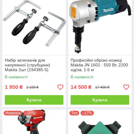
Набір затискачів для
Професійні обрізні ножиці
напрямної (струбцини)
Makita JN 1601 : 550 Вт, 2200
Makita 2шт (194385-5)
хід/хв, 1.6 кг
В наявності
В наявності
1 950
14 500
₴
₴
2 100 ₴
17 400 ₴
Купити
Купити
Новинка
–20%
Топ
–17%