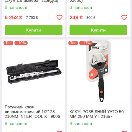
(акум 2.5 ампера і зарядка)
52630)
В наявності
В наявності
6 252
249
₴
₴
7 703 ₴
300 ₴
Купити
Купити
Топ
–10%
Топ
–17%
Потужний ключ
динамометричний 1/2" 28-
КЛЮЧ РОЗВІДНИЙ YATO 50
210NM INTERTOOL XT-9006
ММ 250 ММ YT-21657
В наявності
В наявності