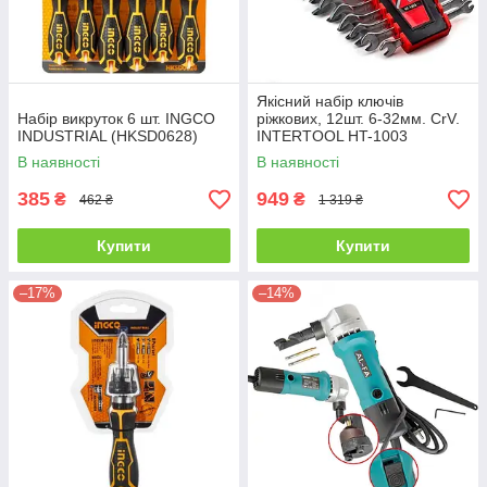
Якісний набір ключів
Набір викруток 6 шт. INGCO
ріжкових, 12шт. 6-32мм. CrV.
INDUSTRIAL (HKSD0628)
INTERTOOL HT-1003
В наявності
В наявності
385
949
₴
₴
462 ₴
1 319 ₴
Купити
Купити
–17%
–14%