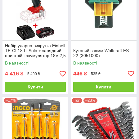
Набір ударна викрутка Einhell
TE-CI 18 Li Solo + зарядний
Кутовий зажим Wolfcraft ES
пристрій і акумулятор 18V 2,5
22 (3051000)
Ah
В наявності
В наявності
4 416
446
₴
₴
5 490 ₴
535 ₴
Купити
Купити
–17%
Топ
–28%