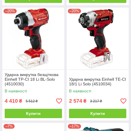
–20%
–20%
Ударна викрутка безщіткова
Einhell TP-CI 18 Li BL-Solo
Ударна викрутка Einhell TE-CI
(4510030)
18/1 Li Solo (4510034)
В наявності
В наявності
4 410
2 574
₴
₴
5 512 ₴
3 217 ₴
Купити
Купити
–7%
–17%