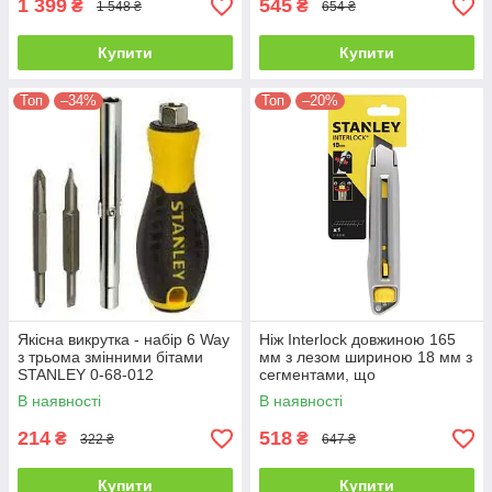
1 399
545
₴
₴
1 548 ₴
654 ₴
Купити
Купити
Топ
–34%
Топ
–20%
Якісна викрутка - набір 6 Way
Ніж Interlock довжиною 165
з трьома змінними бітами
мм з лезом шириною 18 мм з
STANLEY 0-68-012
сегментами, що
відламуються STANLEY 0-10-
В наявності
В наявності
018
214
518
₴
₴
322 ₴
647 ₴
Купити
Купити