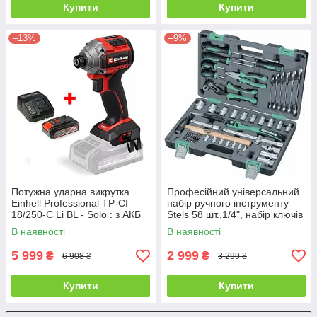
Купити
Купити
–13%
–9%
Потужна ударна викрутка
Професійний універсальний
Einhell Professional TP-CI
набір ручного інструменту
18/250-C Li BL - Solo : з АКБ
Stels 58 шт.,1/4", набір ключів
18V 2,5Ah (4510095 4512097)
для авто і дому (14113)
В наявності
В наявності
5 999
2 999
₴
₴
6 908 ₴
3 299 ₴
Купити
Купити