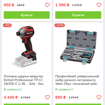
850
1 595
₴
₴
944 ₴
1 979 ₴
Купити
Купити
–6%
–17%
Потужна ударна викрутка
Професійний універсальний
Einhell Professional TP-CI
набір ручного інструменту
18/250-C Li BL - Solo : без
Stels 29шт. посилений кейс,
АКБ (4510095)
набір ключів для авто і дому
В наявності
В наявності
14100
4 440
895
₴
₴
4 718 ₴
1 074 ₴