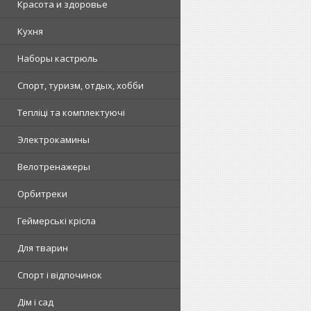
Красота и здоровье
Кухня
Наборы кастрюль
Спорт, туризм, отдых, хобби
Тепліці та комплектуючі
Электрокамины
Велотренажеры
Орбитреки
Геймерські крісла
Для тварин
Спорт і відпочинок
Дім і сад