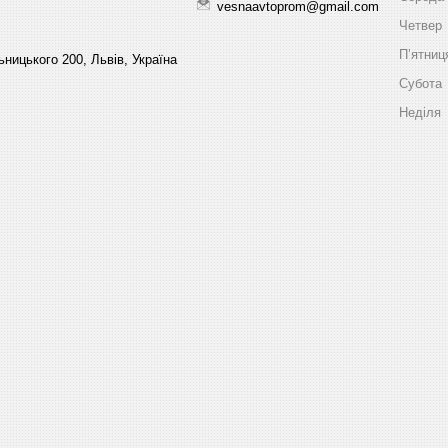
vesnaavtoprom@gmail.com
Четвер
Пʼятниц
ницького 200, Львів, Україна
Субота
Неділя