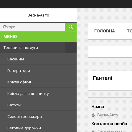
Весна-Авто
ГОЛОВНА
Т
Товари та послуги
Басейны
Генератори
Гантелі
Kрісла oфісні
Крісла для відпочинку
Батуты
Весна-Авто
Силові тренажери
Беговые дорожки