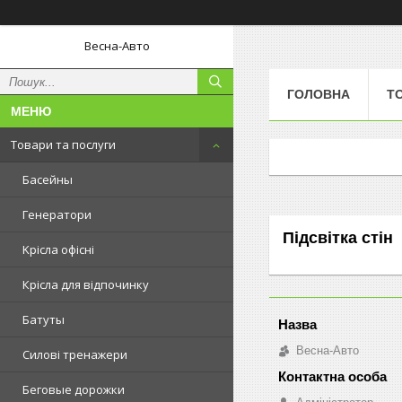
Весна-Авто
ГОЛОВНА
Т
Товари та послуги
Басейны
Генератори
Підсвітка стін
Kрісла oфісні
Крісла для відпочинку
Батуты
Весна-Авто
Силові тренажери
Беговые дорожки