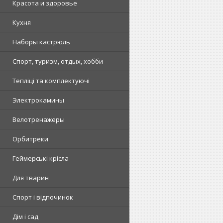
Красота и здоровье
Кухня
Наборы кастрюль
Спорт, туризм, отдых, хобби
Тепліці та комплектуючі
Электрокамины
Велотренажеры
Орбитреки
Геймерські крісла
Для тварин
Спорт і відпочинок
Дім і сад