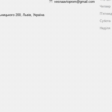
vesnaavtoprom@gmail.com
Четвер
Пʼятниц
ницького 200, Львів, Україна
Субота
Неділя